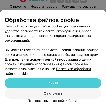
О проекте
Новости проекта
Размещение рекламы
Медицинский маркетинг
Публичный договор
Обработка файлов cookie
Пользовательское соглашение
Способы оплаты
Наш сайт использует файлы cookie для обеспечения
Вакансии
Партнеры
удобства пользователей сайта, его улучшения, сбора
Написать руководителю 103.by
статистики и предоставления персонализированных
Написать в поддержку
рекомендаций.
Персональные настройки cookie
Вы можете настроить параметры использования файлов
Обработка персональных данных
cookie или изменить свое согласие в более позднее время.
Для получения дополнительной информации о целях,
сроках и порядке использования файлов cookie вы
можете ознакомиться с нашей
Политикой обработки
файлов cookie
Принять
© 2026 ООО «Артокс Лаб», УНП 191700409
| 220012, Республика Беларусь,
г. Минск, улица Толбухина, 2, пом. 16 | help@103.by
Отклонить
Служба поддержки
+375 291212755
Персональные настройки Cookie