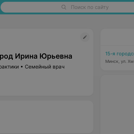
Поиск по сайту
15-я город
род Ирина Юрьевна
Минск, ул. Хм
рактики • Семейный врач