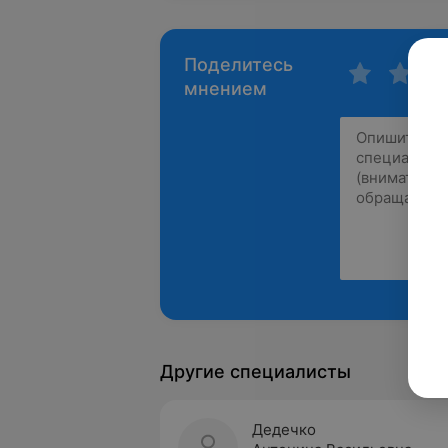
Поделитесь
мнением
Другие специалисты
Дедечко