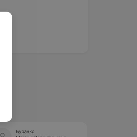
Буранко
Боськ