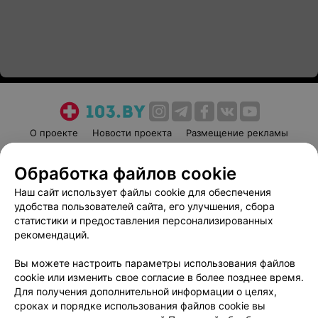
О проекте
Новости проекта
Размещение рекламы
Медицинский маркетинг
Публичный договор
Обработка файлов cookie
Пользовательское соглашение
Способы оплаты
Наш сайт использует файлы cookie для обеспечения
Вакансии
Партнеры
удобства пользователей сайта, его улучшения, сбора
Написать руководителю 103.by
статистики и предоставления персонализированных
Написать в поддержку
рекомендаций.
Персональные настройки cookie
Вы можете настроить параметры использования файлов
Обработка персональных данных
cookie или изменить свое согласие в более позднее время.
Для получения дополнительной информации о целях,
сроках и порядке использования файлов cookie вы