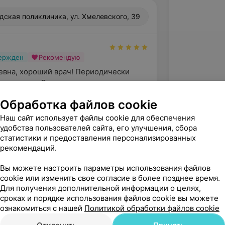
одская поликлиника, ул. Хмелевского, 39
вержден
Рекомендую
вна, хороший врач! Периодически 
 посещать. Вежливая, 
ная, компетентная, старатель...
Обработка файлов cookie
я поликлиника, ул. Хмелевского, 39
Наш сайт использует файлы cookie для обеспечения
удобства пользователей сайта, его улучшения, сбора
статистики и предоставления персонализированных
рекомендаций.
Вы можете настроить параметры использования файлов
cookie или изменить свое согласие в более позднее время.
Для получения дополнительной информации о целях,
сроках и порядке использования файлов cookie вы можете
ознакомиться с нашей
Политикой обработки файлов cookie