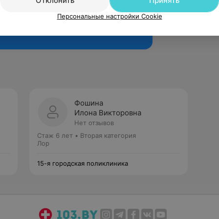
Отклонить
Принять
Персональные настройки Cookie
Рекомендую
Фошина
Илона Викторовна
Нет отзывов
Стаж 6 лет
•
Вторая категория
Лор
15-я городская поликлиника