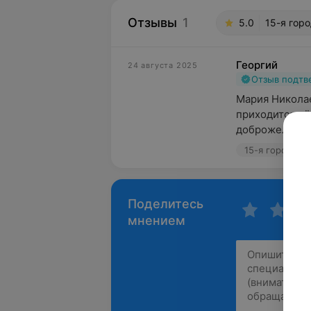
Отзывы
1
5.0
15-я гор
Георгий
24 августа 2025
Отзыв подт
Мария Николае
приходится её
доброжелатель
15-я городска
Поделитесь
мнением