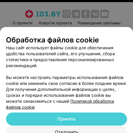
О проекте
Новости проекта
Размещение рекламы
Медицинский маркетинг
Публичный договор
Обработка файлов cookie
Пользовательское соглашение
Способы оплаты
Наш сайт использует файлы cookie для обеспечения
Вакансии
Партнеры
удобства пользователей сайта, его улучшения, сбора
Написать руководителю 103.by
статистики и предоставления персонализированных
Написать в поддержку
рекомендаций.
Персональные настройки cookie
Вы можете настроить параметры использования файлов
Обработка персональных данных
cookie или изменить свое согласие в более позднее время.
Для получения дополнительной информации о целях,
сроках и порядке использования файлов cookie вы
можете ознакомиться с нашей
Политикой обработки
файлов cookie
Принять
© 2026 ООО «Артокс Лаб», УНП 191700409
| 220012, Республика Беларусь,
г. Минск, улица Толбухина, 2, пом. 16 | help@103.by
Отклонить