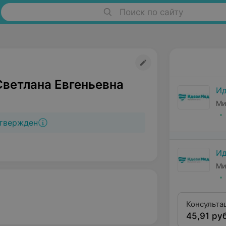
Поиск по сайту
Светлана Евгеньевна
И
Ми
твержден
И
Ми
Консульта
45,91 руб
второй кв