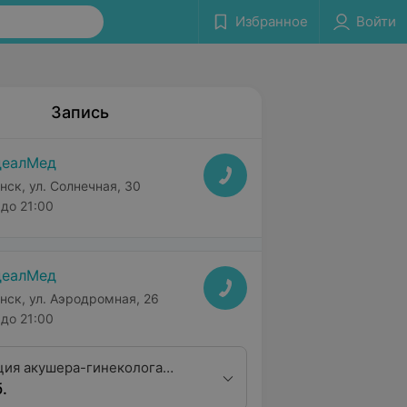
Избранное
Войти
Запись
деалМед
нск, ул. Солнечная, 30
до 21:00
деалМед
нск, ул. Аэродромная, 26
до 21:00
ция акушера-гинеколога
.
алификацинной категории