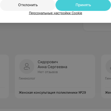
Отклонить
Принять
Персональные настройки Cookie
Сидорович
Анна Сергеевна
Нет отзывов
Гинеколог
Гин
Женская консультация поликлиники №29
Жен