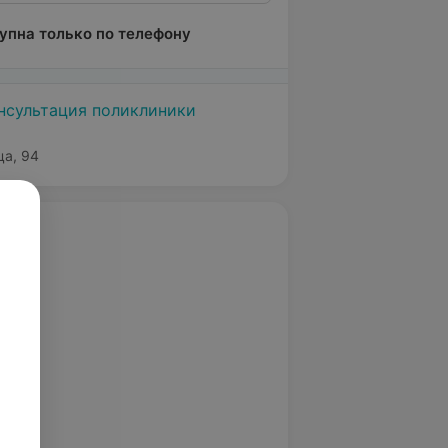
упна только по телефону
нсультация поликлиники
ца, 94