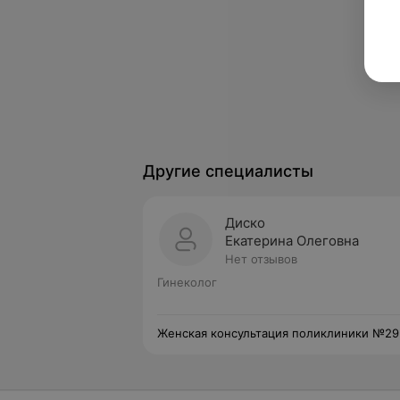
Другие специалисты
Диско
Екатерина Олеговна
Нет отзывов
Гинеколог
Женская консультация поликлиники №29