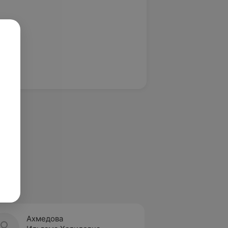
Ахмедова
Черно