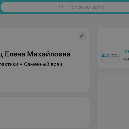
Поиск по сайту
29
ц Елена Михайловна
Ми
рактики • Семейный врач