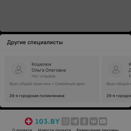
Другие специалисты
Кошелюк
Ольга Олеговна
Нет отзывов
1
Врач общей практики • Семейный врач
Врач общей 
29-я городская поликлиника
29-я городс
О проекте
Новости проекта
Размещение рекламы