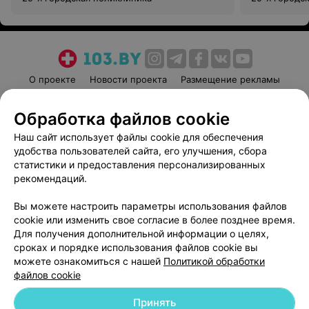
О проекте
Новости проекта
Размещение рекламы
Медицинский маркетинг
Публичный договор
Обработка файлов cookie
Пользовательское соглашение
Способы оплаты
Наш сайт использует файлы cookie для обеспечения
Вакансии
Партнеры
удобства пользователей сайта, его улучшения, сбора
Написать руководителю 103.by
статистики и предоставления персонализированных
Написать в поддержку
рекомендаций.
Персональные настройки cookie
Вы можете настроить параметры использования файлов
Обработка персональных данных
cookie или изменить свое согласие в более позднее время.
Для получения дополнительной информации о целях,
сроках и порядке использования файлов cookie вы
можете ознакомиться с нашей
Политикой обработки
файлов cookie
Принять