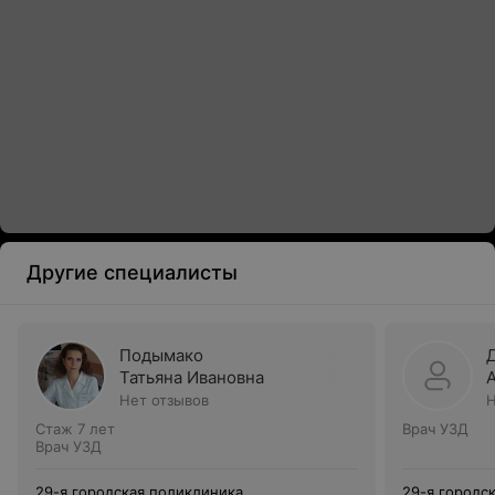
Другие специалисты
Подымако
Татьяна Ивановна
Нет отзывов
Н
Стаж 7 лет
Врач УЗД
Врач УЗД
29-я городская поликлиника
29-я городс