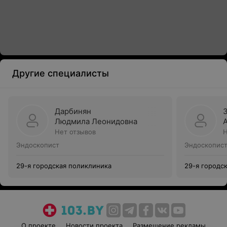
Другие специалисты
Дарбинян
Людмила Леонидовна
Нет отзывов
Н
Эндоскопист
Эндоскопис
29-я городская поликлиника
29-я городс
О проекте
Новости проекта
Размещение рекламы