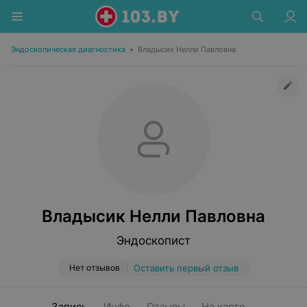
Эндоскопическая диагностика
•
Владысик Нелли Павловна
Владысик Нелли Павловна
Эндоскопист
Нет отзывов
Оставить первый отзыв
Запись
Инфо
Отзывы
На карте