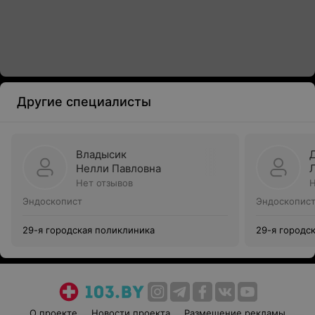
Другие специалисты
Владысик
Нелли Павловна
Нет отзывов
Н
Эндоскопист
Эндоскопис
29-я городская поликлиника
29-я городс
О проекте
Новости проекта
Размещение рекламы