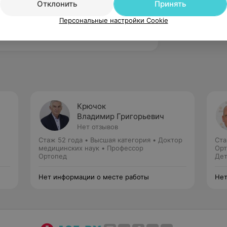
Отклонить
Принять
А.Н. - детский хирург - ортопед. Вожу 
Персональные настройки Cookie
о к ней. Внимательный доктор, 
 Умеет распо...
Крючок
Владимир Григорьевич
Нет отзывов
Стаж 52 года
•
Высшая категория
•
Доктор
Ста
медицинских наук • Профессор
Орт
Ортопед
Дет
Нет информации о месте работы
Нет