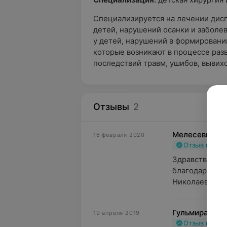
Специализируется на лечении дисп
детей, нарушений осанки и заболе
у детей, нарушений в формирован
которые возникают в процессе разв
последствий травм, ушибов, вывихо
Отзывы
2
Мелесевич Св
16 февраля 2020
Отзыв подт
Здравствуйте!
благодарность
Николаевне! Ч
Гульмира
19 апреля 2019
Отзыв подт