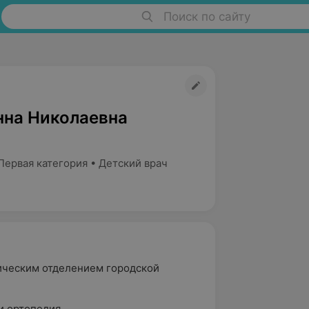
Поиск по сайту
нна Николаевна
Первая категория • Детский врач
ическим отделением городской
и ортопедия.