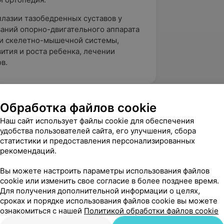
лазии тазобедренных суставов у
ваний опорно-двигательного аппарата
ии скелетно-мышечной системы,
ития и роста ребенка, лечении
в.
Обработка файлов cookie
Наш сайт использует файлы cookie для обеспечения
удобства пользователей сайта, его улучшения, сбора
етлана
статистики и предоставления персонализированных
вержден
Рекомендую
рекомендаций.
 Хочу выразить огромную 
 врачу хирург-ортопед Ивсиной Анне 
Вы можете настроить параметры использования файлов
еловек на своём месте!...
cookie или изменить свое согласие в более позднее время.
Для получения дополнительной информации о целях,
сроках и порядке использования файлов cookie вы можете
ознакомиться с нашей
Политикой обработки файлов cookie
вержден