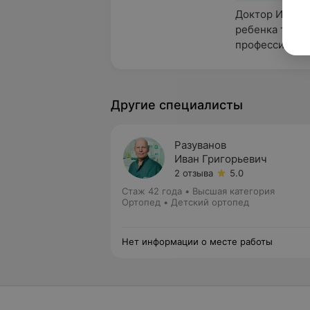
Доктор Ивсина 
ребенка тольк
профессионал.
Другие специалисты
Разуванов
Иван Григорьевич
2 отзыва
5.0
Стаж 42 года
•
Высшая категория
Ортопед • Детский ортопед
Нет информации о месте работы