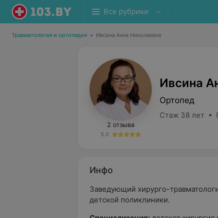
Все рубрики
Травматология и ортопедия
•
Ивсина Анна Николаевна
Ивсина А
Ортопед
Стаж 38 лет • 
2 отзыва
5.0
Инфо
Заведующий хирурго-травматолог
детской поликлиники.
Специализация:
детская хирургия 