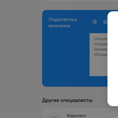
Поделитесь
мнением
Другие специалисты
Жданович