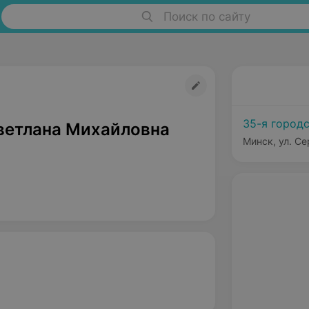
Поиск по сайту
35-я город
ветлана Михайловна
Минск, ул. Се