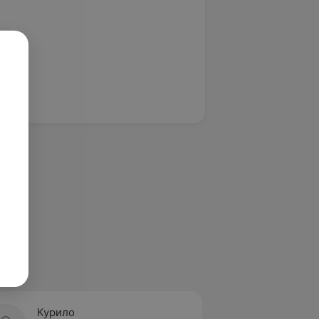
Курило
Минал