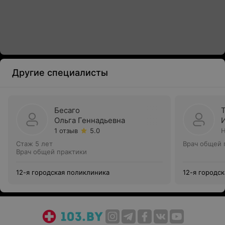
Другие специалисты
Бесаго
Ольга Геннадьевна
1 отзыв
5.0
Н
Стаж 5 лет
Врач общей 
Врач общей практики
12-я городская поликлиника
12-я городс