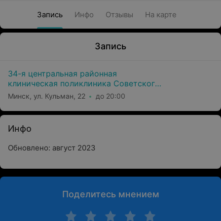
Запись
Инфо
Отзывы
На карте
Запись
34-я центральная районная
клиническая поликлиника Советского
района г. Минска
Минск, ул. Кульман, 22
до 20:00
Инфо
Обновлено: август 2023
Поделитесь мнением