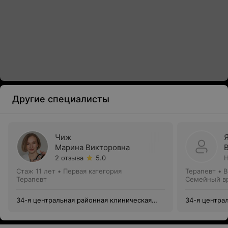
Другие специалисты
Чиж
Марина Викторовна
2 отзыва
5.0
Н
Стаж 11 лет
•
Первая категория
Терапевт • 
Терапевт
Семейный в
34-я центральная районная клиническая
34-я центра
поликлиника Советского района г. Минска
поликлиника