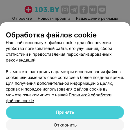
О проекте
Новости проекта
Размещение рекламы
Медицинский маркетинг
Публичный договор
Обработка файлов cookie
Пользовательское соглашение
Способы оплаты
Наш сайт использует файлы cookie для обеспечения
Вакансии
Партнеры
удобства пользователей сайта, его улучшения, сбора
Написать руководителю 103.by
статистики и предоставления персонализированных
Написать в поддержку
рекомендаций.
Персональные настройки cookie
Вы можете настроить параметры использования файлов
Обработка персональных данных
cookie или изменить свое согласие в более позднее время.
Для получения дополнительной информации о целях,
сроках и порядке использования файлов cookie вы
можете ознакомиться с нашей
Политикой обработки
файлов cookie
Принять
© 2026 ООО «Артокс Лаб», УНП 191700409
| 220012, Республика Беларусь,
г. Минск, улица Толбухина, 2, пом. 16 | help@103.by
Отклонить