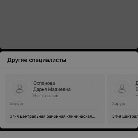
Другие специалисты
Оспанова
Дарья Мадиевна
Нет отзывов
Н
Хирург
Хирург
34-я центральная районная клиническая
34-я центра
поликлиника Советского района г. Минска
поликлиника