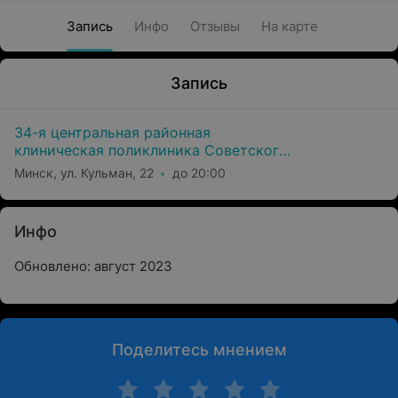
Запись
Инфо
Отзывы
На карте
Запись
34-я центральная районная
клиническая поликлиника Советского
района г. Минска
Минск, ул. Кульман, 22
до 20:00
Инфо
Обновлено: август 2023
Поделитесь мнением