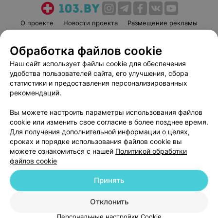
О проекте
Новости проекта
Размещение рекламы
Медицинский маркетинг
Публичный договор
Обработка файлов cookie
Пользовательское соглашение
Способы оплаты
Наш сайт использует файлы cookie для обеспечения
Вакансии
Партнеры
удобства пользователей сайта, его улучшения, сбора
Написать руководителю 103.by
статистики и предоставления персонализированных
Написать в поддержку
рекомендаций.
Персональные настройки cookie
Вы можете настроить параметры использования файлов
Обработка персональных данных
cookie или изменить свое согласие в более позднее время.
Для получения дополнительной информации о целях,
сроках и порядке использования файлов cookie вы
можете ознакомиться с нашей
Политикой обработки
файлов cookie
Принять
© 2026 ООО «Артокс Лаб», УНП 191700409
| 220012, Республика Беларусь,
г. Минск, улица Толбухина, 2, пом. 16 | help@103.by
Отклонить
Служба поддержки
+375 291212755
Персональные настройки Cookie