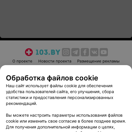
О проекте
Новости проекта
Размещение рекламы
Медицинский маркетинг
Публичный договор
Обработка файлов cookie
Пользовательское соглашение
Способы оплаты
Наш сайт использует файлы cookie для обеспечения
Вакансии
Партнеры
удобства пользователей сайта, его улучшения, сбора
Написать руководителю 103.by
статистики и предоставления персонализированных
Написать в поддержку
рекомендаций.
Персональные настройки cookie
Вы можете настроить параметры использования файлов
Обработка персональных данных
cookie или изменить свое согласие в более позднее время.
Для получения дополнительной информации о целях,