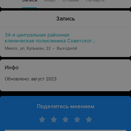
Запись
34-я центральная районная
клиническая поликлиника Советского
района г. Минска
Минск, ул. Кульман, 22
Выходной
Инфо
Обновлено: август 2023
Поделитесь мнением