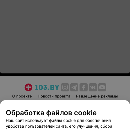
О проекте
Новости проекта
Размещение рекламы
Медицинский маркетинг
Публичный договор
Обработка файлов cookie
Пользовательское соглашение
Способы оплаты
Наш сайт использует файлы cookie для обеспечения
Вакансии
Партнеры
удобства пользователей сайта, его улучшения, сбора
Написать руководителю 103.by