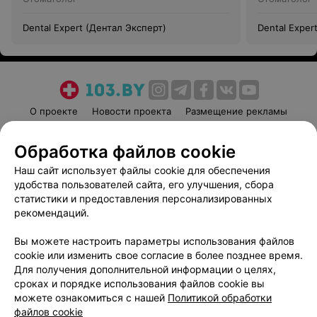
Dental Expert (Дентал Эксперт)
Dental Exper
О проекте
Новости проекта
Размещение рекламы
Медицинский маркетинг
Публичный договор
Обработка файлов cookie
Пользовательское соглашение
Способы оплаты
Наш сайт использует файлы cookie для обеспечения
Вакансии
Партнеры
удобства пользователей сайта, его улучшения, сбора
Написать руководителю 103.by
статистики и предоставления персонализированных
Написать в поддержку
рекомендаций.
Персональные настройки cookie
Вы можете настроить параметры использования файлов
Обработка персональных данных
cookie или изменить свое согласие в более позднее время.
Для получения дополнительной информации о целях,
сроках и порядке использования файлов cookie вы
можете ознакомиться с нашей
Политикой обработки
файлов cookie