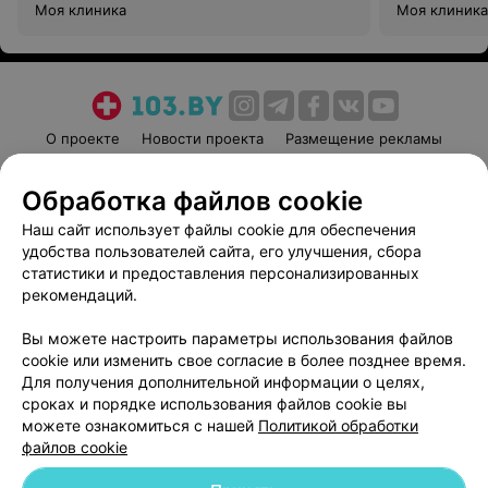
Моя клиника
Моя клиника
О проекте
Новости проекта
Размещение рекламы
Медицинский маркетинг
Публичный договор
Обработка файлов cookie
Пользовательское соглашение
Способы оплаты
Наш сайт использует файлы cookie для обеспечения
Вакансии
Партнеры
удобства пользователей сайта, его улучшения, сбора
Написать руководителю 103.by
статистики и предоставления персонализированных
Написать в поддержку
рекомендаций.
Персональные настройки cookie
Вы можете настроить параметры использования файлов
Обработка персональных данных
cookie или изменить свое согласие в более позднее время.
Для получения дополнительной информации о целях,
сроках и порядке использования файлов cookie вы
можете ознакомиться с нашей
Политикой обработки
файлов cookie