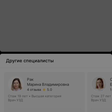
Другие специалисты
Рак
Марина Владимировна
4 отзыва
5.0
1
Стаж 19 лет
•
Высшая категория
Стаж 27 лет
Врач УЗД
Врач УЗД