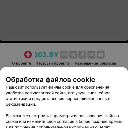
О проекте
Новости проекта
Размещение рекламы
Медицинский маркетинг
Публичный договор
Обработка файлов cookie
Пользовательское соглашение
Способы оплаты
Наш сайт использует файлы cookie для обеспечения
Вакансии
Партнеры
удобства пользователей сайта, его улучшения, сбора
Написать руководителю 103.by
статистики и предоставления персонализированных
Написать в поддержку
рекомендаций.
Персональные настройки cookie
Вы можете настроить параметры использования файлов
Обработка персональных данных
cookie или изменить свое согласие в более позднее время.
Для получения дополнительной информации о целях,