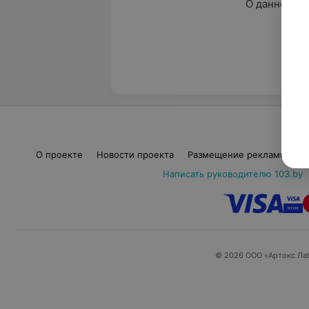
О данном сп
нет 
О проекте
Новости проекта
Размещение рекламы
М
Написать руководителю 103.by
© 2026 ООО «Артокс Ла