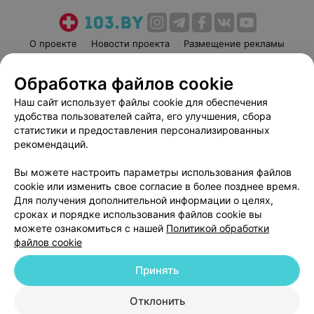
О проекте
Новости проекта
Размещение рекламы
Медицинский маркетинг
Публичный договор
Обработка файлов cookie
Пользовательское соглашение
Способы оплаты
Наш сайт использует файлы cookie для обеспечения
Вакансии
Партнеры
удобства пользователей сайта, его улучшения, сбора
Написать руководителю 103.by
статистики и предоставления персонализированных
Написать в поддержку
рекомендаций.
Персональные настройки cookie
Вы можете настроить параметры использования файлов
Обработка персональных данных
cookie или изменить свое согласие в более позднее время.
Для получения дополнительной информации о целях,
сроках и порядке использования файлов cookie вы
можете ознакомиться с нашей
Политикой обработки
файлов cookie
Принять
© 2026 ООО «Артокс Лаб», УНП 191700409
| 220012, Республика Беларусь,
г. Минск, улица Толбухина, 2, пом. 16 | help@103.by
Отклонить