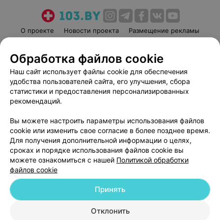
О проекте
Новости проекта
Размещение рекламы
Медицинский маркетинг
Публичный договор
Обработка файлов cookie
Пользовательское соглашение
Способы оплаты
Наш сайт использует файлы cookie для обеспечения
Вакансии
Партнеры
удобства пользователей сайта, его улучшения, сбора
Написать руководителю 103.by
статистики и предоставления персонализированных
Написать в поддержку
рекомендаций.
Персональные настройки cookie
Вы можете настроить параметры использования файлов
Обработка персональных данных
cookie или изменить свое согласие в более позднее время.
Для получения дополнительной информации о целях,
сроках и порядке использования файлов cookie вы
можете ознакомиться с нашей
Политикой обработки
файлов cookie
Принять
© 2026 ООО «Артокс Лаб», УНП 191700409
| 220012, Республика Беларусь,
г. Минск, улица Толбухина, 2, пом. 16 | help@103.by
Отклонить