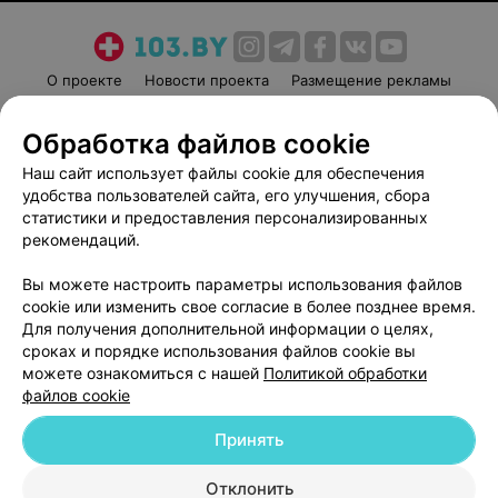
О проекте
Новости проекта
Размещение рекламы
Медицинский маркетинг
Публичный договор
Обработка файлов cookie
Пользовательское соглашение
Способы оплаты
Наш сайт использует файлы cookie для обеспечения
Вакансии
Партнеры
удобства пользователей сайта, его улучшения, сбора
Написать руководителю 103.by
статистики и предоставления персонализированных
Написать в поддержку
рекомендаций.
Персональные настройки cookie
Вы можете настроить параметры использования файлов
Обработка персональных данных
cookie или изменить свое согласие в более позднее время.
Для получения дополнительной информации о целях,
сроках и порядке использования файлов cookie вы
можете ознакомиться с нашей
Политикой обработки
файлов cookie
Принять
© 2026 ООО «Артокс Лаб», УНП 191700409
| 220012, Республика Беларусь,
г. Минск, улица Толбухина, 2, пом. 16 | help@103.by
Отклонить