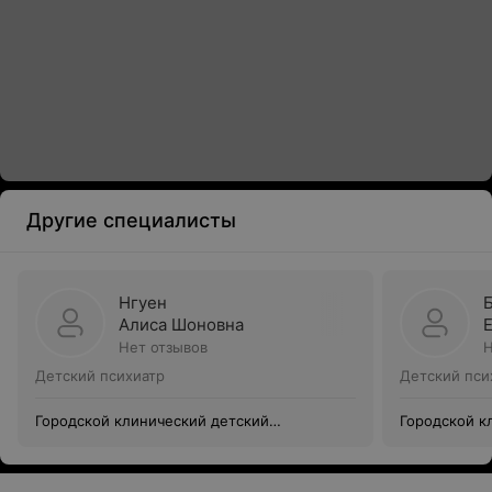
Другие специалисты
Нгуен
Алиса Шоновна
Нет отзывов
Н
Детский психиатр
Детский пси
Городской клинический детский
Городской к
психоневрологический диспансер
психоневрол