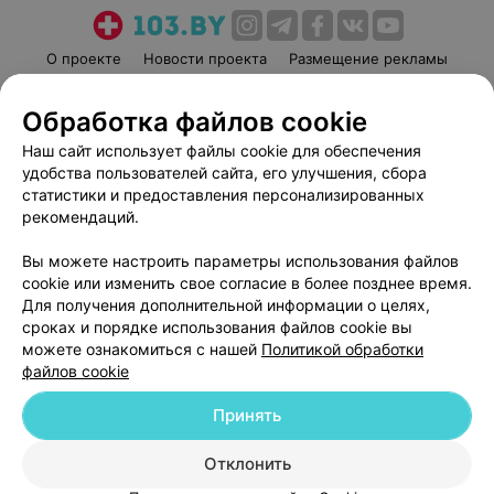
О проекте
Новости проекта
Размещение рекламы
Медицинский маркетинг
Публичный договор
Обработка файлов cookie
Пользовательское соглашение
Способы оплаты
Наш сайт использует файлы cookie для обеспечения
Вакансии
Партнеры
удобства пользователей сайта, его улучшения, сбора
Написать руководителю 103.by
статистики и предоставления персонализированных
Написать в поддержку
рекомендаций.
Персональные настройки cookie
Вы можете настроить параметры использования файлов
Обработка персональных данных
cookie или изменить свое согласие в более позднее время.
Для получения дополнительной информации о целях,
сроках и порядке использования файлов cookie вы
можете ознакомиться с нашей
Политикой обработки
файлов cookie
Принять
© 2026 ООО «Артокс Лаб», УНП 191700409
| 220012, Республика Беларусь,
г. Минск, улица Толбухина, 2, пом. 16 | help@103.by
Отклонить
Служба поддержки
+375 291212755