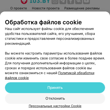
О проекте
Новости проекта
Размещение рекламы
Медицинский маркетинг
Публичный договор
Обработка файлов cookie
Пользовательское соглашение
Способы оплаты
Наш сайт использует файлы cookie для обеспечения
Вакансии
Партнеры
удобства пользователей сайта, его улучшения, сбора
Написать руководителю 103.by
статистики и предоставления персонализированных
Написать в поддержку
рекомендаций.
Персональные настройки cookie
Вы можете настроить параметры использования файлов
Обработка персональных данных
cookie или изменить свое согласие в более позднее время.
Для получения дополнительной информации о целях,
сроках и порядке использования файлов cookie вы
можете ознакомиться с нашей
Политикой обработки
файлов cookie
Принять
© 2026 ООО «Артокс Лаб», УНП 191700409
| 220012, Республика Беларусь,
г. Минск, улица Толбухина, 2, пом. 16 | help@103.by
Отклонить
Служба поддержки
+375 291212755
Персональные настройки Cookie