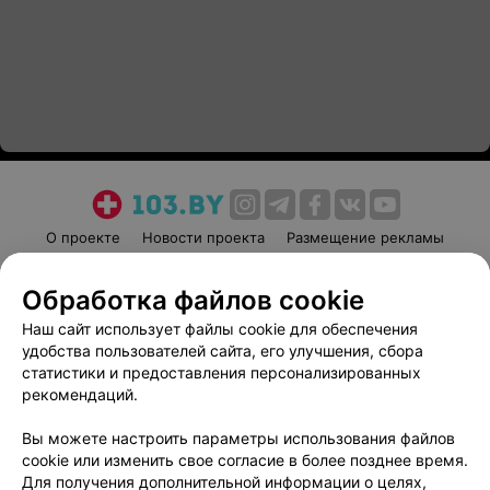
О проекте
Новости проекта
Размещение рекламы
Медицинский маркетинг
Публичный договор
Обработка файлов cookie
Пользовательское соглашение
Способы оплаты
Наш сайт использует файлы cookie для обеспечения
Вакансии
Партнеры
удобства пользователей сайта, его улучшения, сбора
Написать руководителю 103.by
статистики и предоставления персонализированных
Написать в поддержку
рекомендаций.
Персональные настройки cookie
Вы можете настроить параметры использования файлов
Обработка персональных данных
cookie или изменить свое согласие в более позднее время.
Для получения дополнительной информации о целях,