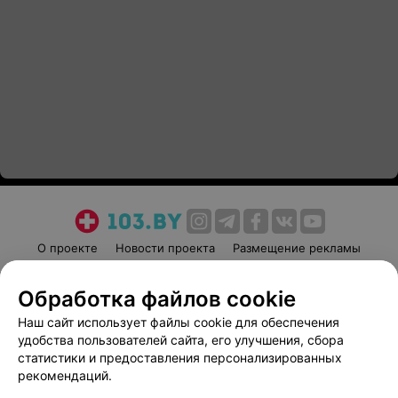
О проекте
Новости проекта
Размещение рекламы
Медицинский маркетинг
Публичный договор
Обработка файлов cookie
Пользовательское соглашение
Способы оплаты
Наш сайт использует файлы cookie для обеспечения
Вакансии
Партнеры
удобства пользователей сайта, его улучшения, сбора
Написать руководителю 103.by
статистики и предоставления персонализированных
Написать в поддержку
рекомендаций.
Персональные настройки cookie