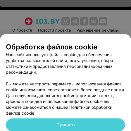
О проекте
Новости проекта
Размещение рекламы
Медицинский маркетинг
Публичный договор
Обработка файлов cookie
Пользовательское соглашение
Способы оплаты
Наш сайт использует файлы cookie для обеспечения
Вакансии
Партнеры
удобства пользователей сайта, его улучшения, сбора
Написать руководителю 103.by
статистики и предоставления персонализированных
Написать в поддержку
рекомендаций.
Персональные настройки cookie
Вы можете настроить параметры использования файлов
Обработка персональных данных
cookie или изменить свое согласие в более позднее время.
Для получения дополнительной информации о целях,
сроках и порядке использования файлов cookie вы
можете ознакомиться с нашей
Политикой обработки
файлов cookie
Принять
© 2026 ООО «Артокс Лаб», УНП 191700409
| 220012, Республика Беларусь,