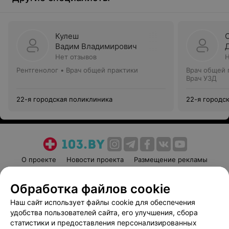
Кулеш
Вадим Владимирович
Нет отзывов
Н
Рентгенолог • Врач общей практики
Врач общей 
Врач УЗД
22-я городская поликлиника
22-я городс
О проекте
Новости проекта
Размещение рекламы
Медицинский маркетинг
Публичный договор
Обработка файлов cookie
Пользовательское соглашение
Способы оплаты
Наш сайт использует файлы cookie для обеспечения
Вакансии
Партнеры
удобства пользователей сайта, его улучшения, сбора
Написать руководителю 103.by
статистики и предоставления персонализированных