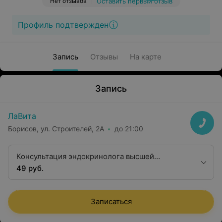
Нет отзывов
Оставить первый отзыв
Профиль подтвержден
Запись
Отзывы
На карте
Запись
ЛаВита
Борисов, ул. Строителей, 2А
до 21:00
Консультация эндокринолога высшей
квалификационной категории
49 руб.
Записаться