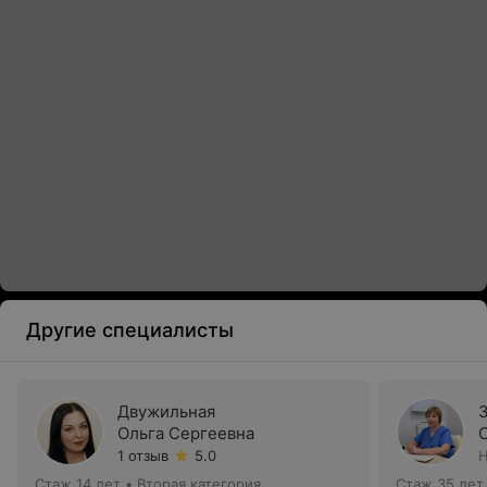
Другие специалисты
Двужильная
Ольга Сергеевна
1 отзыв
5.0
Н
Стаж 14 лет
•
Вторая категория
Стаж 35 лет