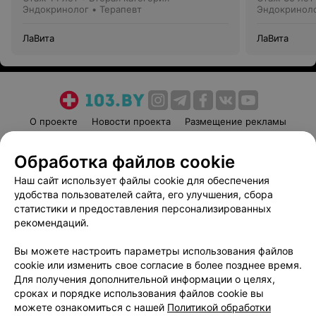
Эндокринолог • Терапевт
Эндокринол
ЛаВита
ЛаВита
О проекте
Новости проекта
Размещение рекламы
Медицинский маркетинг
Публичный договор
Обработка файлов cookie
Пользовательское соглашение
Способы оплаты
Наш сайт использует файлы cookie для обеспечения
Вакансии
Партнеры
удобства пользователей сайта, его улучшения, сбора
Написать руководителю 103.by
статистики и предоставления персонализированных
Написать в поддержку
рекомендаций.
Персональные настройки cookie
Вы можете настроить параметры использования файлов
Обработка персональных данных
cookie или изменить свое согласие в более позднее время.
Для получения дополнительной информации о целях,
сроках и порядке использования файлов cookie вы
можете ознакомиться с нашей
Политикой обработки