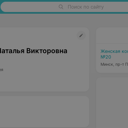
Поиск по сайту
Наталья Викторовна
Женская ко
№20
Минск, пр-т 
ия