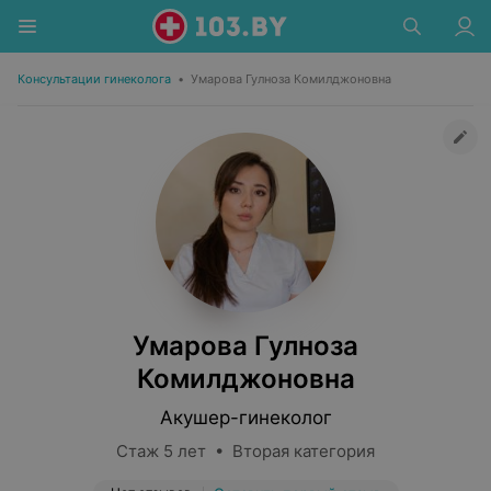
Консультации гинеколога
•
Умарова Гулноза Комилджоновна
Умарова Гулноза
Комилджоновна
Акушер-гинеколог
Стаж 5 лет • Вторая категория