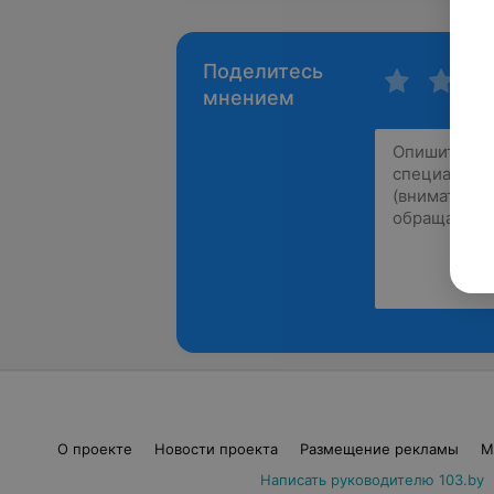
Поделитесь
мнением
О проекте
Новости проекта
Размещение рекламы
М
Написать руководителю 103.by