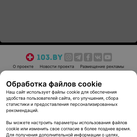
О проекте
Новости проекта
Размещение рекламы
Медицинский маркетинг
Публичный договор
Обработка файлов cookie
Пользовательское соглашение
Способы оплаты
Наш сайт использует файлы cookie для обеспечения
Вакансии
Партнеры
удобства пользователей сайта, его улучшения, сбора
Написать руководителю 103.by
статистики и предоставления персонализированных
Написать в поддержку
рекомендаций.
Персональные настройки cookie
Вы можете настроить параметры использования файлов
Обработка персональных данных
cookie или изменить свое согласие в более позднее время.
Для получения дополнительной информации о целях,