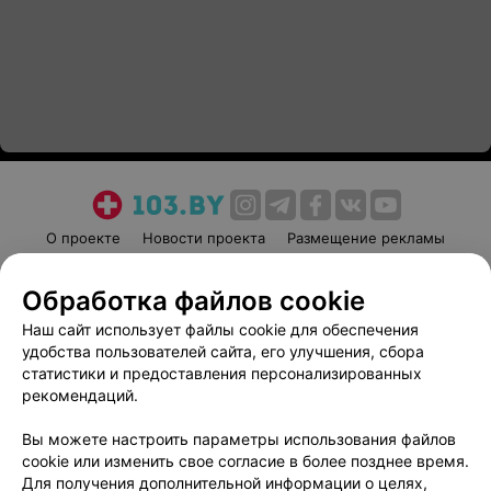
О проекте
Новости проекта
Размещение рекламы
Медицинский маркетинг
Публичный договор
Обработка файлов cookie
Пользовательское соглашение
Способы оплаты
Наш сайт использует файлы cookie для обеспечения
Вакансии
Партнеры
удобства пользователей сайта, его улучшения, сбора
Написать руководителю 103.by
статистики и предоставления персонализированных
Написать в поддержку
рекомендаций.
Персональные настройки cookie
Вы можете настроить параметры использования файлов
Обработка персональных данных
cookie или изменить свое согласие в более позднее время.
Для получения дополнительной информации о целях,