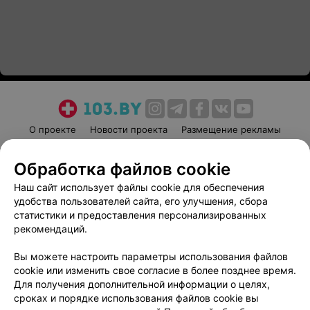
О проекте
Новости проекта
Размещение рекламы
Медицинский маркетинг
Публичный договор
Обработка файлов cookie
Пользовательское соглашение
Способы оплаты
Наш сайт использует файлы cookie для обеспечения
Вакансии
Партнеры
удобства пользователей сайта, его улучшения, сбора
Написать руководителю 103.by
статистики и предоставления персонализированных
Написать в поддержку
рекомендаций.
Персональные настройки cookie
Вы можете настроить параметры использования файлов
Обработка персональных данных
cookie или изменить свое согласие в более позднее время.
Для получения дополнительной информации о целях,
сроках и порядке использования файлов cookie вы