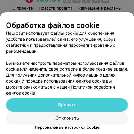
О проекте
Новости проекта
Размещение рекламы
Медицинский маркетинг
Публичный договор
Обработка файлов cookie
Пользовательское соглашение
Способы оплаты
Наш сайт использует файлы cookie для обеспечения
Вакансии
Партнеры
удобства пользователей сайта, его улучшения, сбора
Написать руководителю 103.by
статистики и предоставления персонализированных
Написать в поддержку
рекомендаций.
Персональные настройки cookie
Вы можете настроить параметры использования файлов
Обработка персональных данных
cookie или изменить свое согласие в более позднее время.
Для получения дополнительной информации о целях,
сроках и порядке использования файлов cookie вы
можете ознакомиться с нашей
Политикой обработки
файлов cookie
Принять
© 2026 ООО «Артокс Лаб», УНП 191700409
| 220012, Республика Беларусь,
г. Минск, улица Толбухина, 2, пом. 16 | help@103.by
Отклонить
Служба поддержки
+375 291212755
Персональные настройки Cookie