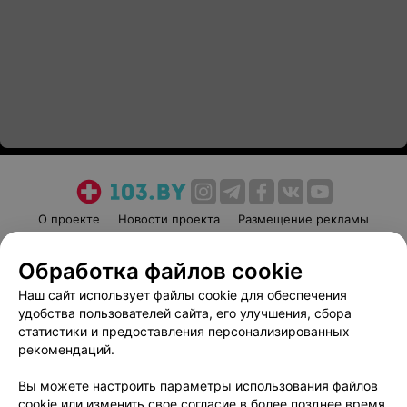
О проекте
Новости проекта
Размещение рекламы
Медицинский маркетинг
Публичный договор
Обработка файлов cookie
Пользовательское соглашение
Способы оплаты
Наш сайт использует файлы cookie для обеспечения
Вакансии
Партнеры
удобства пользователей сайта, его улучшения, сбора
Написать руководителю 103.by
статистики и предоставления персонализированных
Написать в поддержку
рекомендаций.
Персональные настройки cookie
Вы можете настроить параметры использования файлов
Обработка персональных данных
cookie или изменить свое согласие в более позднее время.