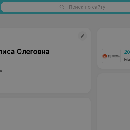
Поиск по сайту
лиса Олеговна
20
Ми
ия