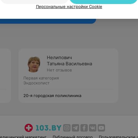
Рекомендую
Персональные настройки Cookie
Нелипович
Татьяна Васильевна
Нет отзывов
Первая категория
Эндоскопист
20-я городская поликлиника
едицинский маркетинг
Публичный договор
Пользовательское 