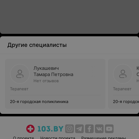
Другие специалисты
Лукашевич
Тамара Петровна
Нет отзывов
Н
Терапевт
Терапевт
20-я городская поликлиника
20-я городс
О проекте
Новости проекта
Размещение рекламы