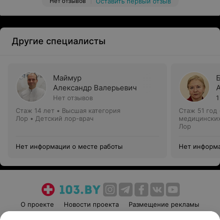
Нет отзывов
Оставить первый отзыв
Другие специалисты
Маймур
Александр Валерьевич
Нет отзывов
1
Стаж 14 лет
•
Высшая категория
Стаж 51 год
Лор • Детский лор-врач
медицинских
Лор
Нет информации о месте работы
Нет информа
О проекте
Новости проекта
Размещение рекламы
Медицинский маркетинг
Публичный договор