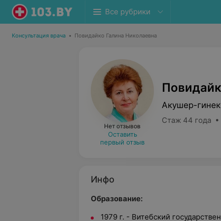
Все рубрики
Консультация врача
•
Повидайко Галина Николаевна
Повидайк
Акушер-гинек
Стаж 44 года •
Нет отзывов
Оставить
первый отзыв
Инфо
Образование:
1979 г. - Витебский государств