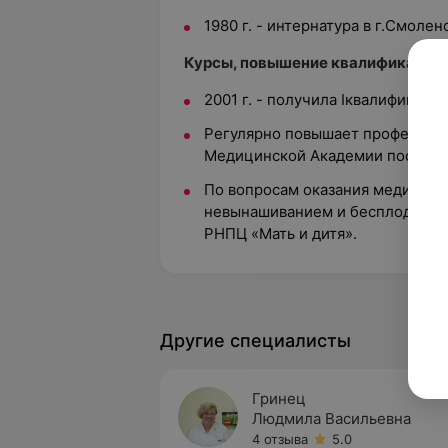
1980 г. - интернатура в г.Смолен
Курсы, повышение квалификации:
2001 г. - получила Iквалификац
Регулярно повышает профессио
Медицинской Академии последи
По вопросам оказания медицин
невынашиванием и бесплодием 
РНПЦ «Мать и дитя».
Другие специалисты
Гринец
Людмила Васильевна
4 отзыва
5.0