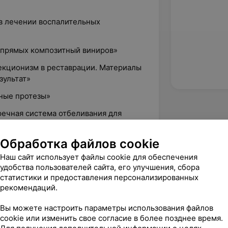
в лечении воспалительных
 прямых композитный виниров»
фекционизм в реставрации. Материалы
зультат»
ные протезы»
пречная система отбеливания для
ental
Обработка файлов cookie
полостью рта iTOP»
Наш сайт использует файлы cookie для обеспечения
е твердых тканей зубов на детском
удобства пользователей сайта, его улучшения, сбора
з слез», Kerr University
статистики и предоставления персонализированных
рекомендаций.
Вы можете настроить параметры использования файлов
cookie или изменить свое согласие в более позднее время.