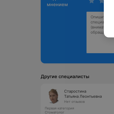
мнением
Другие специалисты
Старостина
Татьяна Леонтьевна
Нет отзывов
Первая категория
Стоматолог