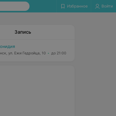
Избранное
Войти
Запись
онидия
нск, ул. Ежи Гедройца, 10
до 21:00