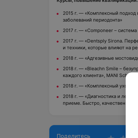
Курсы, повышение квалификации:
2015 г.
—
«Комплексный подход 
заболеваний периодонта»
2017 г.
—
«Componeer – система
2017 г.
—
«Dentsply Sirona. Пер
и техники, которые влияют на ре
2018 г.
—
«Адгезивные мостовид
2018 г.
—
«Bleachn Smile – безу
каждого клиента», MANI Schutz D
2018 г.
—
«Комплексный уход за 
2018 г.
—
«Диагностика и лечени
приеме. Быстро, качественно и бе
Поделитесь