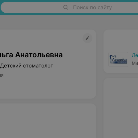
Поиск по сайту
льга Анатольевна
Ле
Ми
 Детский стоматолог
ия