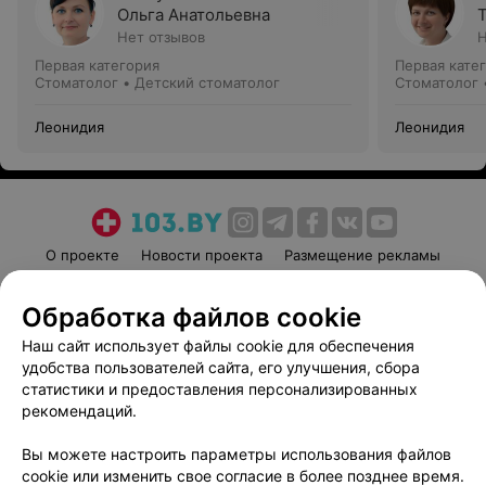
Ольга Анатольевна
Нет отзывов
Н
Первая категория
Первая кате
Стоматолог • Детский стоматолог
Стоматолог 
Леонидия
Леонидия
О проекте
Новости проекта
Размещение рекламы
Медицинский маркетинг
Публичный договор
Обработка файлов cookie
Пользовательское соглашение
Способы оплаты
Наш сайт использует файлы cookie для обеспечения
Вакансии
Партнеры
удобства пользователей сайта, его улучшения, сбора
Написать руководителю 103.by
статистики и предоставления персонализированных
Написать в поддержку
рекомендаций.
Персональные настройки cookie
Вы можете настроить параметры использования файлов
Обработка персональных данных
cookie или изменить свое согласие в более позднее время.