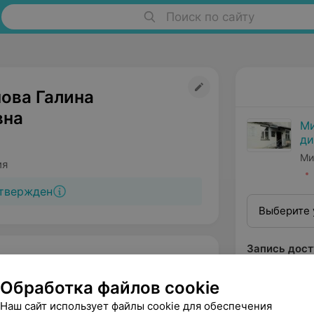
Поиск по сайту
ова Галина
вна
Ми
ди
м
Ми
ия
твержден
Выберите 
Запись дост
Обработка файлов cookie
Наш сайт использует файлы cookie для обеспечения