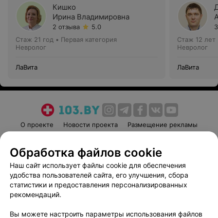
Кишко
Ирина Владимировна
2 отзыва
5.0
3
Стаж 21 год
•
Первая категория
Стаж 12 лет
Невролог
Невролог
ЛаВита
ЛаВита
О проекте
Новости проекта
Размещение рекламы
Медицинский маркетинг
Публичный договор
Обработка файлов cookie
Пользовательское соглашение
Способы оплаты
Наш сайт использует файлы cookie для обеспечения
Вакансии
Партнеры
удобства пользователей сайта, его улучшения, сбора
Написать руководителю 103.by
статистики и предоставления персонализированных
Написать в поддержку
рекомендаций.
Персональные настройки cookie
Вы можете настроить параметры использования файлов