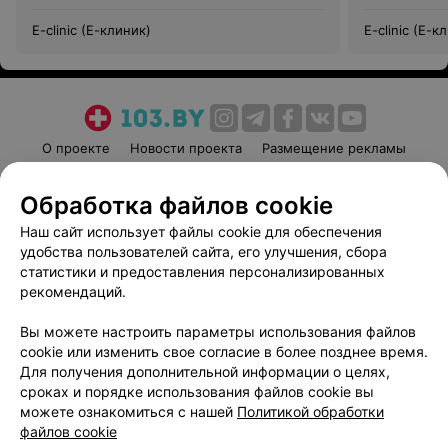
E-clinic (Е-клиник)
E-clinic (Е-к
О проекте
Новости проекта
Размещение рекламы
Медицинский маркетинг
Публичный договор
Обработка файлов cookie
Пользовательское соглашение
Способы оплаты
Наш сайт использует файлы cookie для обеспечения
Вакансии
Партнеры
удобства пользователей сайта, его улучшения, сбора
Написать руководителю 103.by
статистики и предоставления персонализированных
Написать в поддержку
рекомендаций.
Персональные настройки cookie
Вы можете настроить параметры использования файлов
Обработка персональных данных
cookie или изменить свое согласие в более позднее время.
Для получения дополнительной информации о целях,
сроках и порядке использования файлов cookie вы
можете ознакомиться с нашей
Политикой обработки
файлов cookie