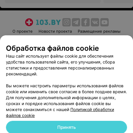
О проекте
Новости проекта
Размещение рекламы
Медицинский маркетинг
Публичный договор
Обработка файлов cookie
Пользовательское соглашение
Способы оплаты
Наш сайт использует файлы cookie для обеспечения
Вакансии
Партнеры
удобства пользователей сайта, его улучшения, сбора
Написать руководителю 103.by
статистики и предоставления персонализированных
Написать в поддержку
рекомендаций.
Персональные настройки cookie
Вы можете настроить параметры использования файлов
Обработка персональных данных
cookie или изменить свое согласие в более позднее время.
Для получения дополнительной информации о целях,
сроках и порядке использования файлов cookie вы
можете ознакомиться с нашей
Политикой обработки
файлов cookie
Принять
© 2026 ООО «Артокс Лаб», УНП 191700409
| 220012, Республика Беларусь,